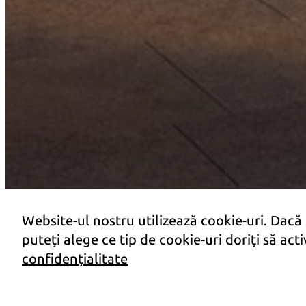
Website-ul nostru utilizează cookie-uri. Dacă
puteți alege ce tip de cookie-uri doriți să ac
Promoție
confidențialitate
4.000 €
i
*