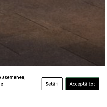
De asemenea,
de
Setări
Acceptă tot
Solicită ofertă
AI