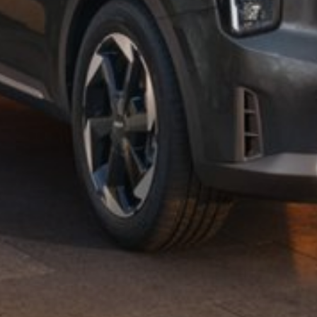
Experiență
Pentru ca
website-ul
nostru să
funcționeze cât
mai optim în
timpul vizitei
dumneavoastră.
Dacă refuzați
aceste cookie-
uri, unele
funcționalități
nu vor fi
disponibile.
Marketing
Prin partajarea