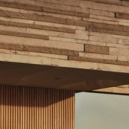
Necesare
Aceste
cookie-uri
nu sunt
opționale.
Sunt