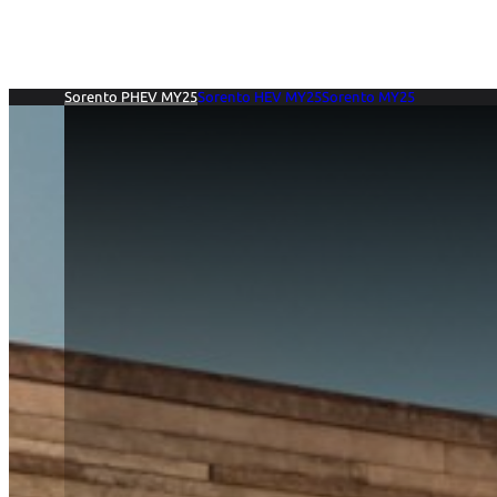
Sari
Companie
Mărci
Stoc online
Oferte spe
la
conținut
Sorento PHEV MY25
Sorento HEV MY25
Sorento MY25