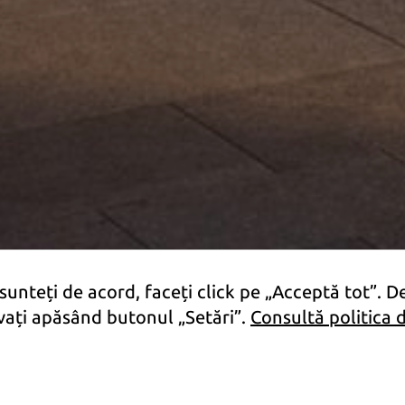
intereselor și
comportamentului
dvs. atunci când
vizitați website-ul
nostru, creșteți
șansele de a
vedea conținut și
oferte
personalizate.
 sunteți de acord, faceți click pe „Acceptă tot”. 
tivați apăsând butonul „Setări”.
Consultă politica 
Preț de la
56.955 €
 Imaginile afișate pe această pagină pot conține elemente generate cu 