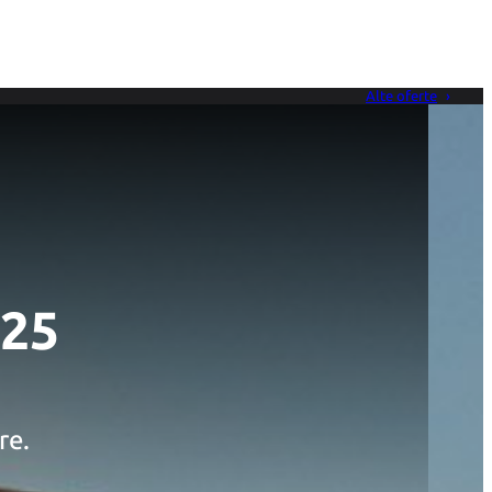
vânzare
Locații service
Centru de daune
Alte oferte
25
re.