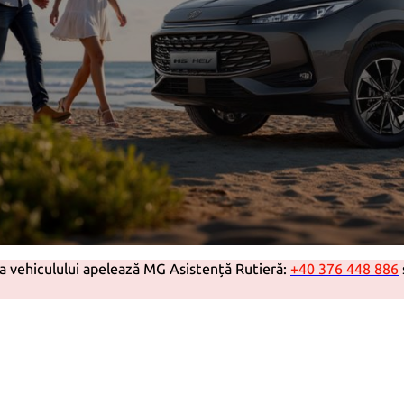
rea vehiculului apelează MG Asistenţă Rutieră:
+40 376 448 886
Necesare
Aceste
cookie-uri
nu sunt
opționale.
Sunt