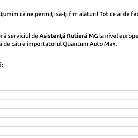
necesare
pentru ca
lțumim că ne permiți să-ți fim alături! Tot ce ai de f
website-ul
să
funcționeze
ră serviciul de
Asistență Rutieră MG
la nivel europ
corect.
ră de către importatorul Quantum Auto Max.
Statistice
i:
Necesare
pentru a putea
îmbunătăți
funcționalitatea
și structura
website-ului, în ​​
funcție de
modul în care
este utilizat.