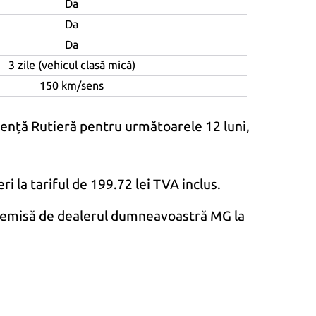
Da
Da
Da
3 zile (vehicul clasă mică)
150 km/sens
tență Rutieră pentru următoarele 12 luni,
ri la tariful de 199.72 lei TVA inclus.
ței emisă de dealerul dumneavoastră MG la