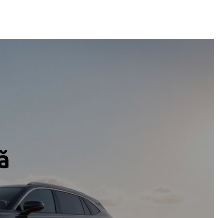
vânzare
Locații service
Centru de daune
ă