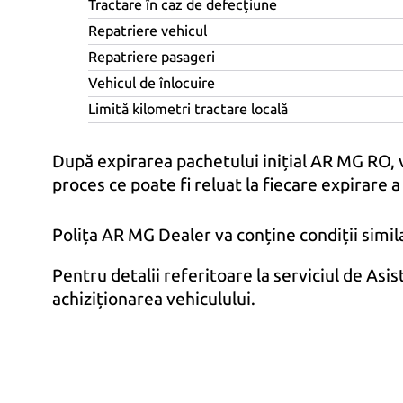
Tractare în caz de defecțiune
Repatriere vehicul
Repatriere pasageri
Vehicul de înlocuire
Limită kilometri tractare locală
După expirarea pachetului inițial AR MG RO, 
proces ce poate fi reluat la fiecare expirare a
Polița AR MG Dealer va conține condiții similar
Pentru detalii referitoare la serviciul de As
achiziționarea vehiculului.