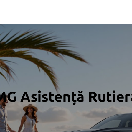
ciale
Servicii post-
MG Asistență Rutier