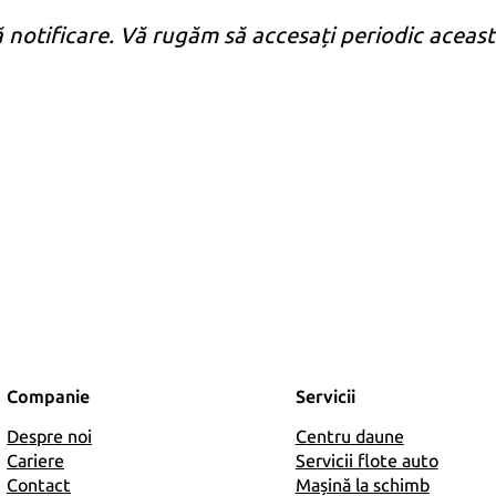
intereselor și
ă notificare. Vă rugăm să accesați periodic aceas
comportamentului
dvs. atunci când
vizitați website-ul
nostru, creșteți
șansele de a
vedea conținut și
oferte
personalizate.
Companie
Servicii
Despre noi
Centru daune
Cariere
Servicii flote auto
Contact
Mașină la schimb