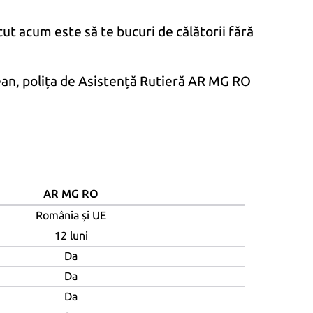
ăcut acum este să te bucuri de călătorii fără
ean, polița de Asistență Rutieră AR MG RO
AR MG RO
România şi UE
12 luni
Da
Da
Da