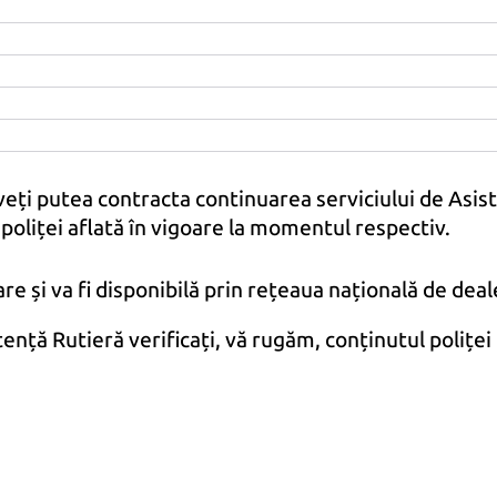
Experiență
Pentru ca
website-ul
nostru să
funcționeze cât
mai optim în
timpul vizitei
veți putea contracta continuarea serviciului de Asis
dumneavoastră.
 poliței aflată în vigoare la momentul respectiv.
Dacă refuzați
aceste cookie-
e și va fi disponibilă prin rețeaua națională de deale
uri, unele
funcționalități
istență Rutieră verificați, vă rugăm, conținutul poli
nu vor fi
disponibile.
Marketing
Prin partajarea