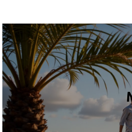
Sari
Companie
Mărci
Stoc online
Oferte spe
la
conținut