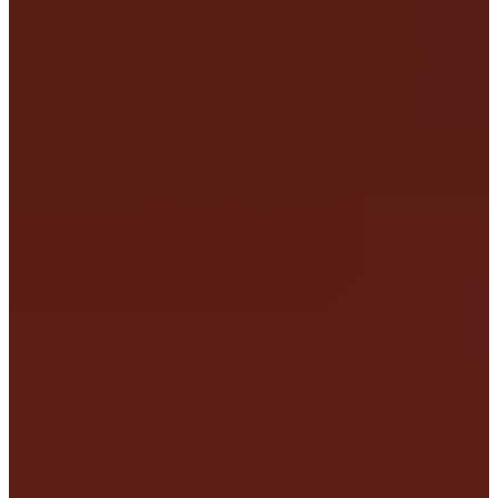
funcționalitatea
și structura
website-ului, în ​​
funcție de
modul în care
este utilizat.
Experiență
Pentru ca
website-ul
nostru să
funcționeze cât
mai optim în
timpul vizitei
dumneavoastră.
Dacă refuzați
aceste cookie-
uri, unele
funcționalități
nu vor fi
disponibile.