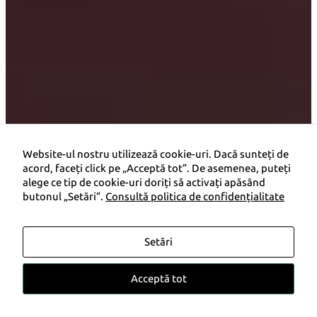
Website-ul nostru utilizează cookie-uri. Dacă sunteți de
acord, faceți click pe „Acceptă tot”. De asemenea, puteți
alege ce tip de cookie-uri doriți să activați apăsând
butonul „Setări”.
Consultă politica de confidențialitate
Promoție până la
4.200 €
i
Setări
Preț de la
27.819 €
Acceptă tot
Solicită ofertă