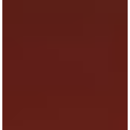
Marketing
Prin partajarea
intereselor și
comportamentului
dvs. atunci când
vizitați website-ul
nostru, creșteți
șansele de a vedea
conținut și oferte
personalizate.