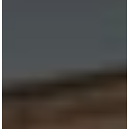
Marketing
Prin partajarea
intereselor și
comportamentului
dvs. atunci când
vizitați website-ul
nostru, creșteți
șansele de a vedea
conținut și oferte
personalizate.