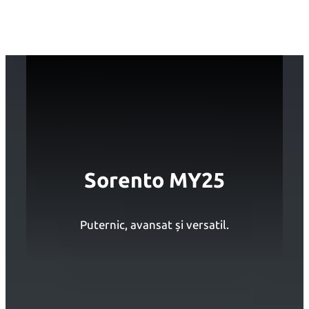
Sari
la
conținut
Sorento MY25
Puternic, avansat și versatil.