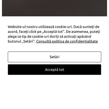
Website-ul nostru utilizează cookie-uri. Dacă sunteți de
acord, faceți click pe „Acceptă tot”. De asemenea, puteți
alege ce tip de cookie-uri doriți să activați apăsând
butonul „Setări”.
Consultă politica de confidențialitate
Promoție
4.000 €
i
Setări
Preț de la
46.115 €
Acceptă tot
Solicită ofertă
* Imaginile afișate pe această pagină pot conține
elemente generate cu AI
Un singur model, mai multe sisteme de propulsie