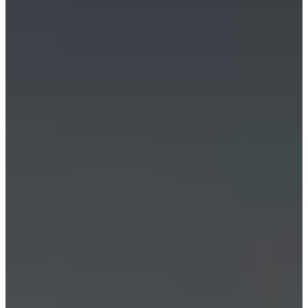
funcționalitatea
și structura
website-ului, în ​​
funcție de
modul în care
este utilizat.
Experiență
Pentru ca
website-ul
nostru să
funcționeze cât
mai optim în
timpul vizitei
dumneavoastră.
Dacă refuzați
aceste cookie-
uri, unele
funcționalități
nu vor fi
disponibile.