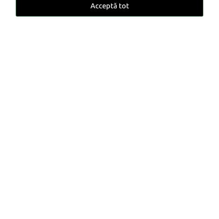
29.969 €
Acceptă tot
Solicită ofertă
* Imaginile afișate pe această pagină pot conține
elemente generate cu AI