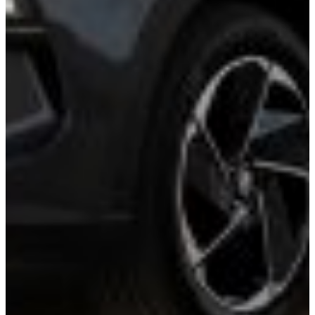
Marketing
Prin partajarea
intereselor și
comportamentului
dvs. atunci când
vizitați website-ul
nostru, creșteți
șansele de a vedea
conținut și oferte
personalizate.