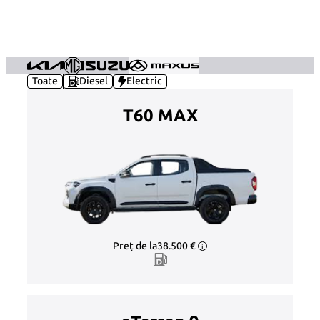
Sari
la
conținut
Toate
Diesel
Electric
T60 MAX
Preț de la
38.500 €
i