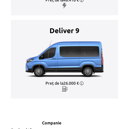
Preț de la
48.416 €
i
Deliver 9
Preț de la
26.000 €
i
Companie