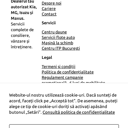
Dealerul tău
Despre noi
autorizat Kia,
Cariere
MG, Isuzu și
Contact
Maxus.
Servicii
Servicii
complete de
Centru daune
consiliere,
Servicii flote auto
vânzare și
Mașină la schimb
întreținere.
Centru ITP București
Legal
Termeni și condiții
Politica de confidențialitate
Regulament campanie
promoțională „6 luni de mobilitate
gratuită la POLIAUTOFEST”
Date companie
Website-ul nostru utilizează cookie-uri. Dacă sunteți de
ANPC
acord, faceți click pe „Acceptă tot”. De asemenea, puteți
alege ce tip de cookie-uri doriți să activați apăsând
butonul „Setări”.
Consultă politica de confidențialitate
Acest site web conține imagini și fundaluri
create cu inteligență artificială (IA). Acestea sunt
doar cu titlu ilustrativ.