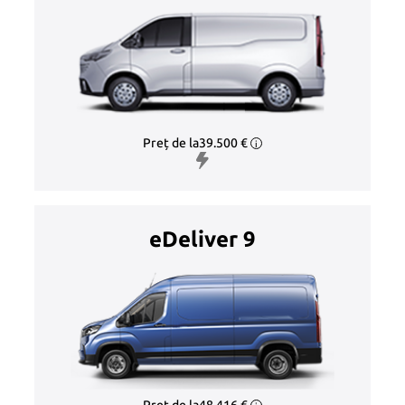
Marketing
Prin partajarea
intereselor și
comportamentului
dvs. atunci când
vizitați website-ul
nostru, creșteți
șansele de a vedea
Preț de la
39.500 €
i
conținut și oferte
personalizate.
eDeliver 9